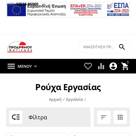
+(30)
22510-86060


0





ΜΕΝΟΎ

Ρούχα Εργασίας
Αρχική
/
Εργαλεία
/

Φίλτρα

