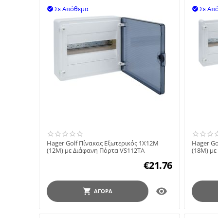
Σε Απόθεμα
Σε Απ


Hager Golf Πίνακας Εξωτερικός 1X12M
Hager Go
(12M) με Διάφανη Πόρτα VS112TA
(18M) με
€
21.76

ΑΓΟΡΆ