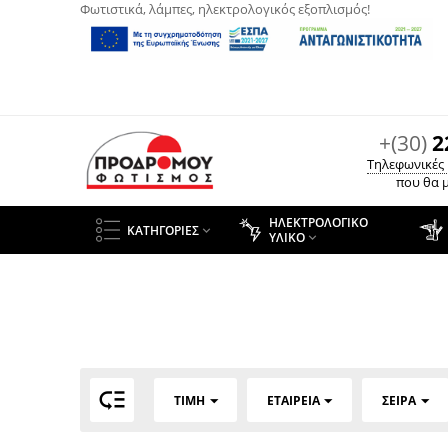
Φωτιστικά, λάμπες, ηλεκτρολογικός εξοπλισμός!
+(30)
2
Τηλεφωνικές
που θα μ
ΗΛΕΚΤΡΟΛΟΓΙΚΌ
ΚΑΤΗΓΟΡΊΕΣ

ΥΛΙΚΌ


ΤΙΜΉ
ΕΤΑΙΡΕΊΑ
ΣΕΙΡΆ