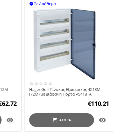
Σε Απόθεμα

X12M
Hager Golf Πίνακας Εξωτερικός 4X18M
(72M) με Διάφανη Πόρτα VS418TA
€
62.72
€
110.21


ΑΓΟΡΆ