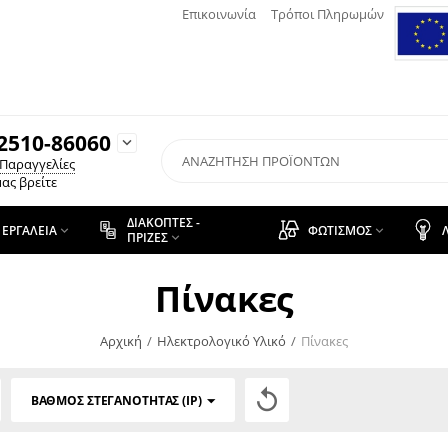
Επικοινωνία
Τρόποι Πληρωμών
2510-86060

 Παραγγελίες
ας βρείτε
ΔΙΑΚΌΠΤΕΣ -
ΕΡΓΑΛΕΊΑ
ΦΩΤΙΣΜΌΣ


ΠΡΊΖΕΣ

Πίνακες
Αρχική
/
Ηλεκτρολογικό Υλικό
/
Πίνακες

ΒΑΘΜΌΣ ΣΤΕΓΑΝΌΤΗΤΑΣ (IP)