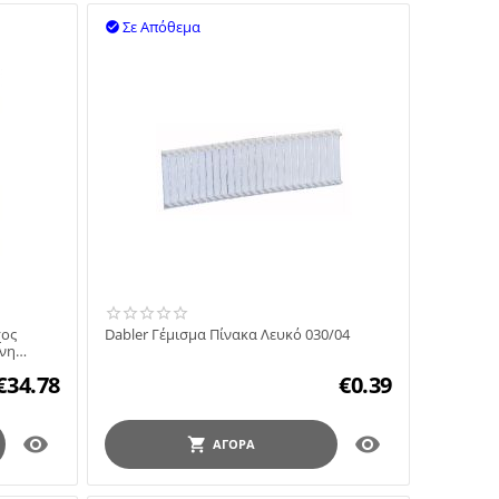
Σε Απόθεμα

χος
Dabler Γέμισμα Πίνακα Λευκό 030/04
ανη
€
34.78
€
0.39


ΑΓΟΡΆ