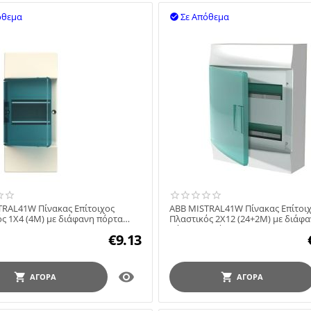
όθεμα
Σε Απόθεμα

TRAL41W Πίνακας Επίτοιχος
ABB MISTRAL41W Πίνακας Επίτοι
ς 1X4 (4M) με διάφανη πόρτα
Πλαστικός 2X12 (24+2M) με διάφ
μπλε CU0220WD
πόρτα πετρόλ-μπλε CU...
€
9.13

ΑΓΟΡΆ
ΑΓΟΡΆ