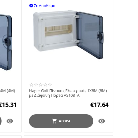
Σε Απόθεμα

X4M (4M)
Hager Golf Πίνακας Εξωτερικός 1X8M (8M)
με Διάφανη Πόρτα VS108TA
€
15.31
€
17.64


ΑΓΟΡΆ