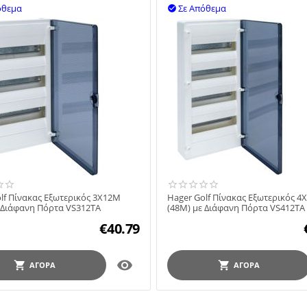
όθεμα
Σε Απόθεμα

lf Πίνακας Εξωτερικός 3X12M
Hager Golf Πίνακας Εξωτερικός 4
 Διάφανη Πόρτα VS312TA
(48M) με Διάφανη Πόρτα VS412TA
€
40.79

ΑΓΟΡΆ
ΑΓΟΡΆ