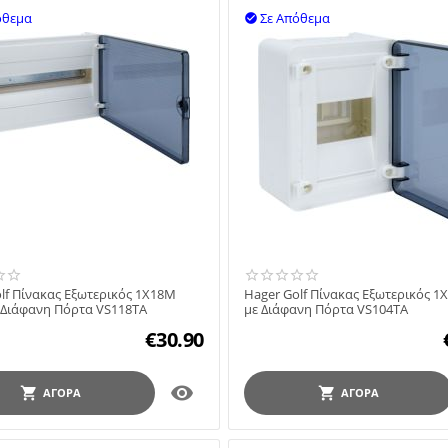
όθεμα
Σε Απόθεμα

lf Πίνακας Εξωτερικός 1X18M
Hager Golf Πίνακας Εξωτερικός 1
 Διάφανη Πόρτα VS118TA
με Διάφανη Πόρτα VS104TA
€
30.90

ΑΓΟΡΆ
ΑΓΟΡΆ