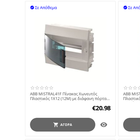
Σε Απόθεμα
Σε Απ


ABB MISTRAL41F Πίνακας Χωνευτός
ABB MIS
Πλαστικός 1X12 (12M) με διάφανη πόρτα
Πλαστικό
πετρόλ-μπλε 75310
πετρόλ-
€
20.98

ΑΓΟΡΆ