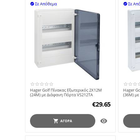
Σε Απόθεμα
Σε Απ


Hager Golf Πίνακας Εξωτερικός 2X12M
Hager Go
(24M) με Διάφανη Πόρτα VS212TA
(36M) με
€
29.65

ΑΓΟΡΆ