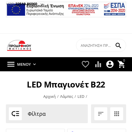
+(30)
22510-86060


0





ΜΕΝΟΎ

LED Μπαγιονέτ Β22
Αρχική
/
Λάμπες
/
LED
/

Φίλτρα

