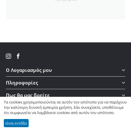
Ο Λογαριασμός μου
Πληροφορίες
Πως θα μας βρείτε
Τα cookies χρησιμοποιούνται σε αυτόν τον ιστότοπο για να παρέχουν
την καλύτερη δυνατή εμπειρία χρήστη. Εάν συνεχίσετε, υποθέτουμε
© 2014-2026 Fotismos.gr. Κατασκευή & υποστήριξη —
© Ιωάννης Χ.
ότι συμφωνείτε να λαμβάνετε cookies από αυτόν τον ιστότοπο.
Φελλάς
είναι εντάξει