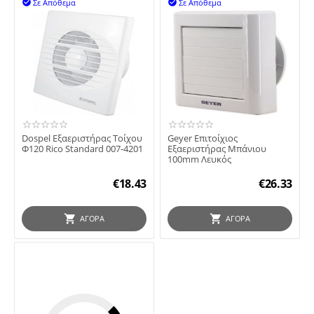
Σε Απόθεμα
Σε Απόθεμα


Dospel Εξαεριστήρας Τοίχου
Geyer Επιτοίχιος
Φ120 Rico Standard 007-4201
Εξαεριστήρας Μπάνιου
100mm Λευκός
€
18.43
€
26.33
ΑΓΟΡΆ
ΑΓΟΡΆ