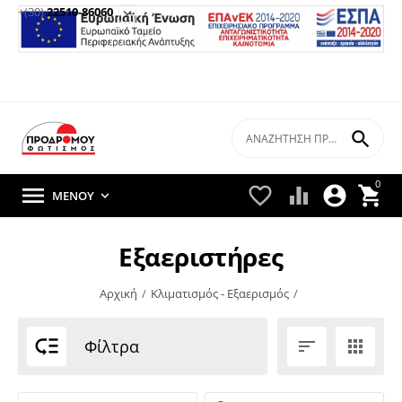
+(30)
22510-86060


0





ΜΕΝΟΎ

Εξαεριστήρες
Αρχική
/
Κλιματισμός - Εξαερισμός
/

Φίλτρα

