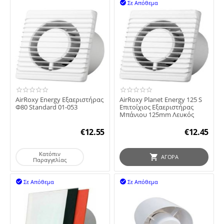
Σε Απόθεμα

AirRoxy Energy Εξαεριστήρας
AirRoxy Planet Energy 125 S
Φ80 Standard 01-053
Επιτοίχιος Εξαεριστήρας
Μπάνιου 125mm Λευκός
€
12.55
€
12.45
Κατόπιν
ΑΓΟΡΆ
Παραγγελίας
Σε Απόθεμα
Σε Απόθεμα

