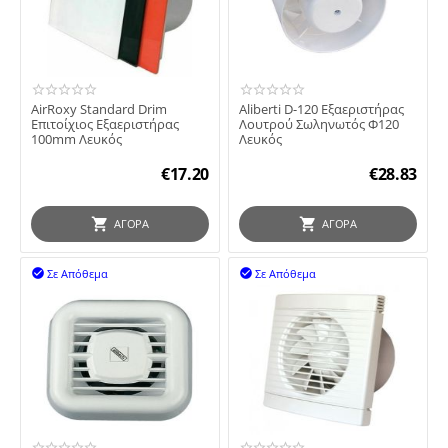
AirRoxy Standard Drim
Aliberti D-120 Εξαεριστήρας
Επιτοίχιος Εξαεριστήρας
Λουτρού Σωληνωτός Φ120
100mm Λευκός
Λευκός
€
17.20
€
28.83
ΑΓΟΡΆ
ΑΓΟΡΆ
Σε Απόθεμα
Σε Απόθεμα

