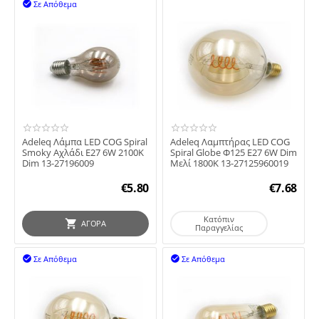
Σε Απόθεμα

Adeleq Λάμπα LED COG Spiral
Adeleq Λαμπτήρας LED COG
Smoky Αχλάδι Ε27 6W 2100K
Spiral Globe Φ125 Ε27 6W Dim
Dim 13-27196009
Μελί 1800Κ 13-27125960019
€
5.80
€
7.68
Κατόπιν
ΑΓΟΡΆ
Παραγγελίας
Σε Απόθεμα
Σε Απόθεμα

