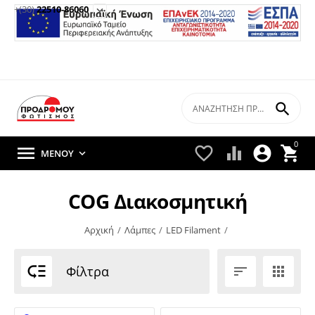
+(30)
22510-86060


0





ΜΕΝΟΎ

COG Διακοσμητική
Αρχική
/
Λάμπες
/
LED Filament
/

Φίλτρα

