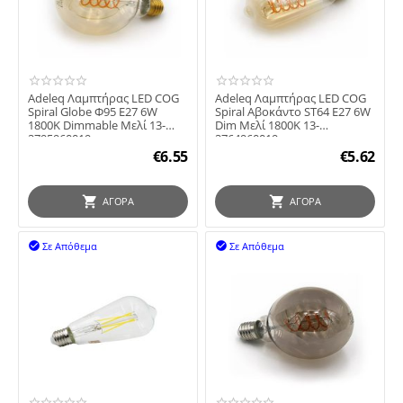
Adeleq Λαμπτήρας LED COG
Adeleq Λαμπτήρας LED COG
Spiral Globe Φ95 Ε27 6W
Spiral Αβοκάντο ST64 Ε27 6W
1800Κ Dimmable Μελί 13-
Dim Μελί 1800Κ 13-
2795960019
2764960019
€
6.55
€
5.62
ΑΓΟΡΆ
ΑΓΟΡΆ
Σε Απόθεμα
Σε Απόθεμα

