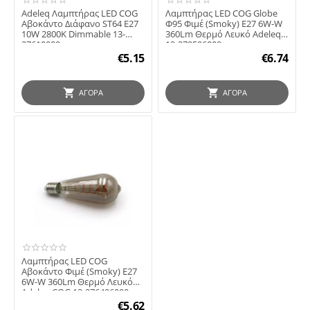
Adeleq Λαμπτήρας LED COG
Λαμπτήρας LED COG Globe
Αβοκάντο Διάφανο ST64 Ε27
Φ95 Φιμέ (Smoky) E27 6W-W
10W 2800K Dimmable 13-
360Lm Θερμό Λευκό Adeleq
27610009
13-279596009
€
5.15
€
6.74
ΑΓΟΡΆ
ΑΓΟΡΆ
Λαμπτήρας LED COG
Αβοκάντο Φιμέ (Smoky) E27
6W-W 360Lm Θερμό Λευκό
Adeleq COG 13-276496009
€
5.62