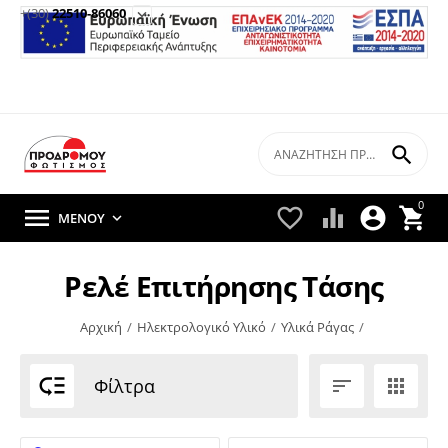
+(30)
22510-86060


0





ΜΕΝΟΎ

Ρελέ Επιτήρησης Τάσης
Αρχική
/
Ηλεκτρολογικό Υλικό
/
Υλικά Ράγας
/

Φίλτρα

