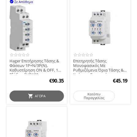
Σε Απόθεμα

Hager Επιτήρησης Τάσης &
Επιτηρητής Τάσης
Φάσεων 1P+N/3P(N),
Μονοφασικός Με
Καθυστέρηση ON & OFF, 1
Ρυθμιζόμενα Όρια Τάσης &
Εξόδου EUD100
Χρόνους Επανεκκίνησης
Αδράνεια...
€
90.35
€
45.19
Κατόπιν
ΑΓΟΡΆ
Παραγγελίας