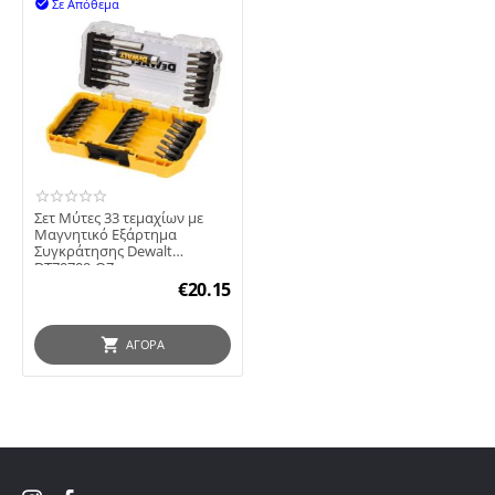
Σε Απόθεμα

Σετ Μύτες 33 τεμαχίων με
Μαγνητικό Εξάρτημα
Συγκράτησης Dewalt
DT70709-QZ
€
20.15
ΑΓΟΡΆ