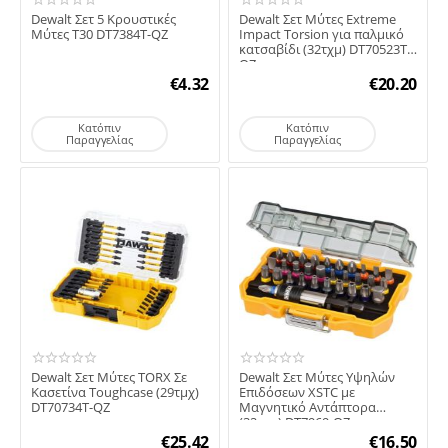
Dewalt Σετ 5 Κρουστικές
Dewalt Σετ Μύτες Extreme
Μύτες T30 DT7384T-QZ
Impact Torsion για παλμικό
κατσαβίδι (32τχμ) DT70523T-
QZ
€
4.32
€
20.20
Κατόπιν
Κατόπιν
Παραγγελίας
Παραγγελίας
Dewalt Σετ Μύτες TORX Σε
Dewalt Σετ Μύτες Υψηλών
Κασετίνα Toughcase (29τμχ)
Επιδόσεων XSTC με
DT70734T-QZ
Μαγνητικό Αντάπτορα
(32τμχ) DT7969-QZ
€
25.42
€
16.50