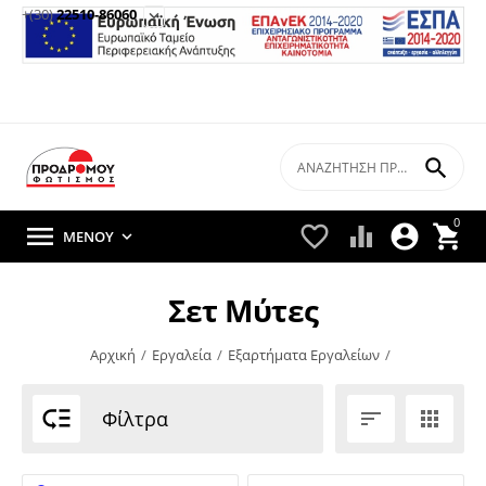
+(30)
22510-86060


0





ΜΕΝΟΎ

Σετ Μύτες
Αρχική
/
Εργαλεία
/
Εξαρτήματα Εργαλείων
/

Φίλτρα

