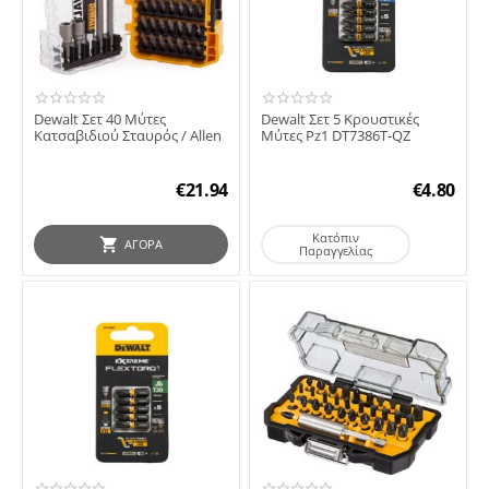
Dewalt Σετ 40 Μύτες
Dewalt Σετ 5 Κρουστικές
Κατσαβιδιού Σταυρός / Allen
Μύτες Pz1 DT7386T-QZ
€
21.94
€
4.80
Κατόπιν
ΑΓΟΡΆ
Παραγγελίας