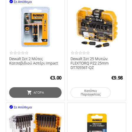
Σε Απόθεμα

Dewalt Σετ 2 Μύτες
Dewalt Σετ 25 Μυτών
Κατσαβιδιού Αστέρι Impact
FLEXTORQ PΖ2 25mm
DT70556T-QZ
€
3.00
€
9.98
Κατόπιν
ΑΓΟΡΆ
Παραγγελίας
Σε Απόθεμα
