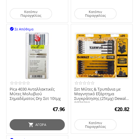
Κατόπιν
Κατόπιν
Παραγγελίας
Παραγγελίας
Σε Απόθεμα

Pica 4030 Ανταλλακτικές
Σετ Μύτες & Τρυπάνια με
Μύτες Μολυβιού
Μαγνητικό Εξάρτημα
Σημαδέματος Dry Σετ 10τμχ
Συγκράτησης (25τμχ) Dewalt
DT70708
€
7.96
€
20.82
Κατόπιν
ΑΓΟΡΆ
Παραγγελίας