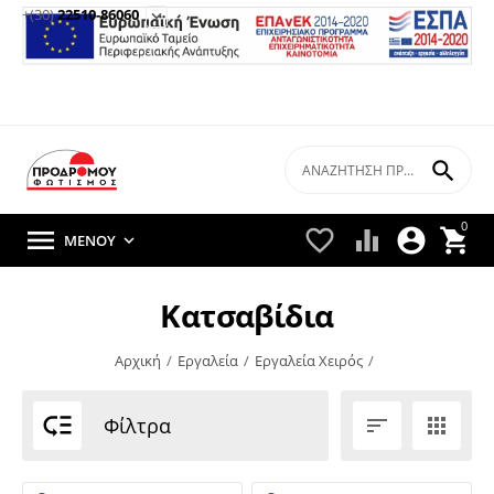
+(30)
22510-86060


0





ΜΕΝΟΎ

Κατσαβίδια
Αρχική
/
Εργαλεία
/
Εργαλεία Χειρός
/

Φίλτρα

