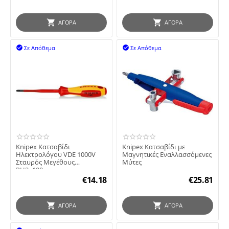
ΑΓΟΡΆ
ΑΓΟΡΆ
Σε Απόθεμα
Σε Απόθεμα


Knipex Κατσαβίδι
Knipex Κατσαβίδι με
Ηλεκτρολόγου VDE 1000V
Μαγνητικές Εναλλασσόμενες
Σταυρός Μεγέθους
Μύτες
PH2x100mm
€
14.18
€
25.81
ΑΓΟΡΆ
ΑΓΟΡΆ