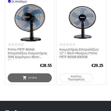
Σε Απόθεμα

Primo PRTF-80444
Ανεμιστήρας Επιτραπέζιος
Επιτραπέζιος Ανεμιστήρας
12" / 30cm Μαύρος Primo
50W Διαμέτρου 40cm
PRTF-80508 800508
Μαύρος
€
28.55
€
29.25
Κατόπιν
ΑΓΟΡΆ
Παραγγελίας