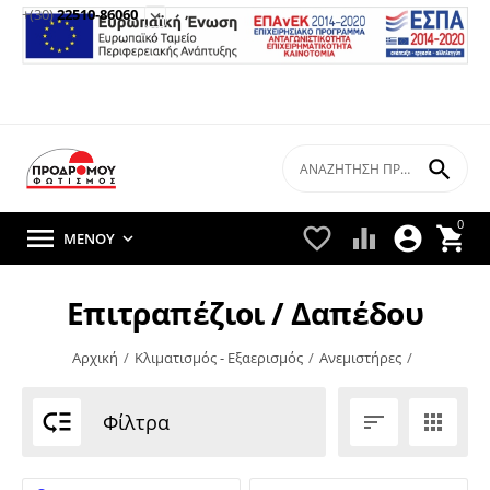
+(30)
22510-86060


0





ΜΕΝΟΎ

Επιτραπέζιοι / Δαπέδου
Αρχική
/
Κλιματισμός - Εξαερισμός
/
Ανεμιστήρες
/

Φίλτρα

