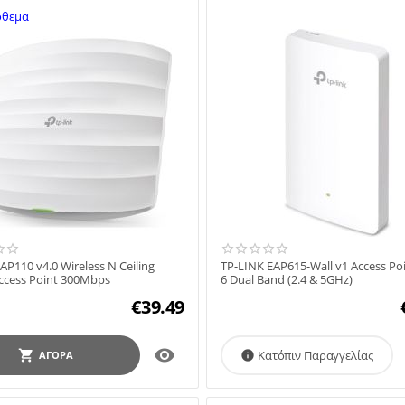
όθεμα
AP110 v4.0 Wireless N Ceiling
TP-LINK EAP615-Wall v1 Access Poi
ccess Point 300Mbps
6 Dual Band (2.4 & 5GHz)
€
39.49

Κατόπιν Παραγγελίας
ΑΓΟΡΆ
