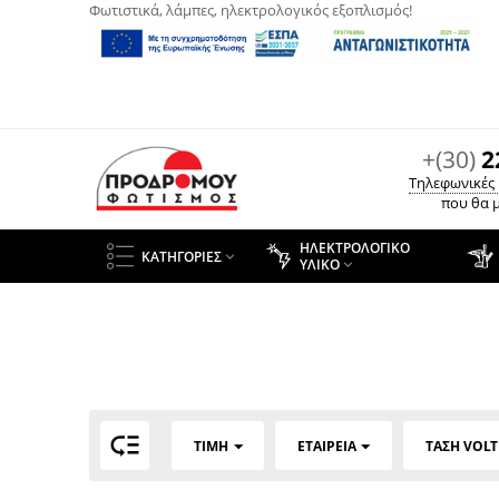
Φωτιστικά, λάμπες, ηλεκτρολογικός εξοπλισμός!
+(30)
2
Τηλεφωνικές
που θα μ
ΗΛΕΚΤΡΟΛΟΓΙΚΌ
ΚΑΤΗΓΟΡΊΕΣ

ΥΛΙΚΌ


ΤΙΜΉ
ΕΤΑΙΡΕΊΑ
ΤΆΣΗ VOLT