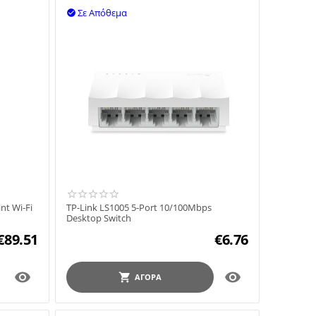
Σε Απόθεμα

nt Wi‑Fi
TP-Link LS1005 5-Port 10/100Mbps
Desktop Switch
€
89.51
€
6.76


ΑΓΟΡΆ