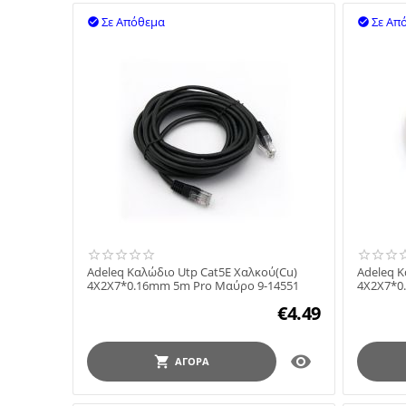
Σε Απόθεμα
Σε Απ


Adeleq Καλώδιο Utp Cat5E Χαλκού(Cu)
Adeleq Κ
4X2X7*0.16mm 5m Pro Μαύρο 9-14551
4X2X7*0.
€
4.49

ΑΓΟΡΆ