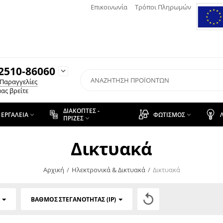
Επικοινωνία
Τρόποι Πληρωμών
2510-86060

 Παραγγελίες
ας βρείτε
ΔΙΑΚΌΠΤΕΣ -
ΕΡΓΑΛΕΊΑ
ΦΩΤΙΣΜΌΣ


ΠΡΊΖΕΣ

Δικτυακά
Αρχική
/
Ηλεκτρονικά & Δικτυακά
/
Δικτυακά

ΒΑΘΜΌΣ ΣΤΕΓΑΝΌΤΗΤΑΣ (IP)