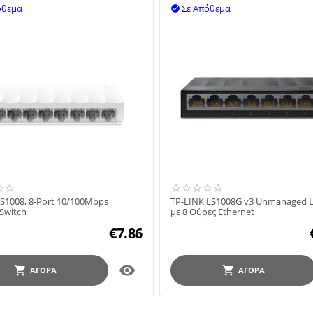
όθεμα
Σε Απόθεμα

LS1008, 8-Port 10/100Mbps
TP-LINK LS1008G v3 Unmanaged L
Switch
με 8 Θύρες Ethernet
€
7.86

ΑΓΟΡΆ
ΑΓΟΡΆ