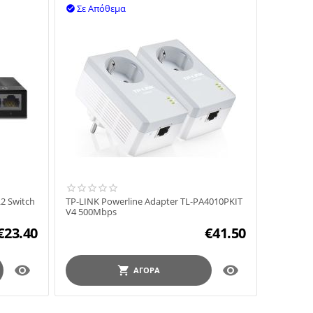
Σε Απόθεμα

2 Switch
TP-LINK Powerline Adapter TL-PA4010PKIT
V4 500Mbps
€
23.40
€
41.50


ΑΓΟΡΆ