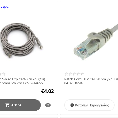
όθεμα
αλώδιο Utp Cat6 Χαλκού(Cu)
Patch Cord UTP CAT6 0.5m γκρι D
16mm 5m Pro Γκρι 9-14656
04.023.0294
€
4.02

Κατόπιν Παραγγελίας
ΑΓΟΡΆ
