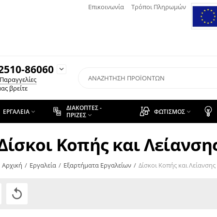
Επικοινωνία
Τρόποι Πληρωμών
2510-86060

 Παραγγελίες
ας βρείτε
ΔΙΑΚΌΠΤΕΣ -
ΕΡΓΑΛΕΊΑ
ΦΩΤΙΣΜΌΣ


ΠΡΊΖΕΣ

Δίσκοι Κοπής και Λείανση
Αρχική
/
Εργαλεία
/
Εξαρτήματα Εργαλείων
/
Δίσκοι Κοπής και Λείανσης
