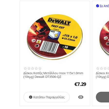
Σε Απ

Δίσκοι Κοπής Μετάλλου Inox 115x1.0mm
Δίσκοι 
(10τμχ) Dewalt DT3506-QZ
(10τμχ) 
€
7.29

Κατόπιν Παραγγελίας
