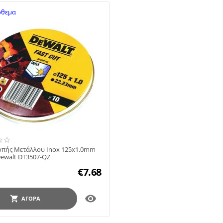
όθεμα
Κοπής Μετάλλου Inox 125x1.0mm
Dewalt DT3507-QZ
€
7.68

ΑΓΟΡΆ