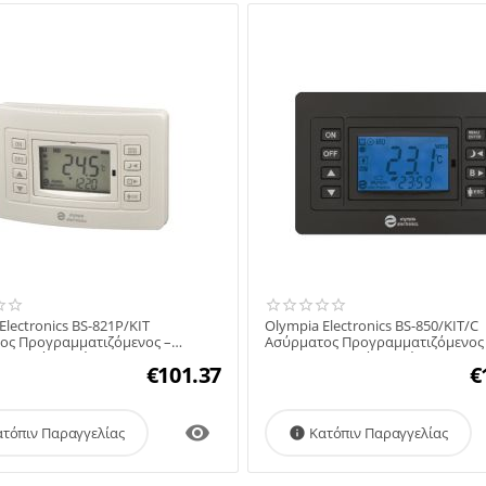
Electronics BS-821P/KIT
Olympia Electronics BS-850/KIT/C
ος Προγραμματιζόμενος –
Ασύρματος Προγραμματιζόμενος 
ρμοστάτης θέρμανση...
Χρονοθερμοστάτης Θέρ...
€
101.37
€

ατόπιν Παραγγελίας
Κατόπιν Παραγγελίας
