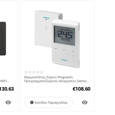
Θερμοστάτης Χώρου Ψηφιακός
WiFi
Προγραμματιζόμενος Ασύρματος Siemens
RDE100.1RFS
130.63
€
108.60


Κατόπιν Παραγγελίας
