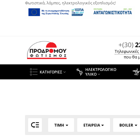
Φωτιστικά, λάμπες, ηλεκτρολογικός εξοπλισμός!
+(30)
2
Τηλεφωνικές
που θα μ
ΗΛΕΚΤΡΟΛΟΓΙΚΌ
ΚΑΤΗΓΟΡΊΕΣ

ΥΛΙΚΌ


ΤΙΜΉ
ΕΤΑΙΡΕΊΑ
BOILER