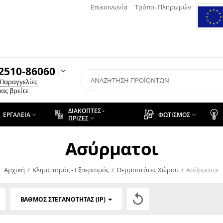
Επικοινωνία
Τρόποι Πληρωμών
2510-86060

 Παραγγελίες
ας βρείτε
ΔΙΑΚΌΠΤΕΣ -
ΕΡΓΑΛΕΊΑ
ΦΩΤΙΣΜΌΣ


ΠΡΊΖΕΣ

Ασύρματοι
Αρχική
/
Κλιματισμός - Εξαερισμός
/
Θερμοστάτες Χώρου
/
Ασύρματοι

ΒΑΘΜΌΣ ΣΤΕΓΑΝΌΤΗΤΑΣ (IP)