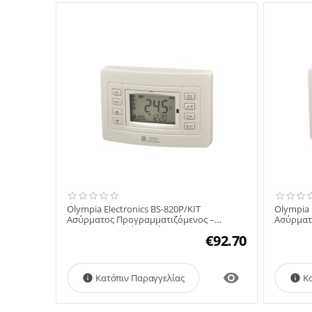
Olympia Electronics BS-820P/KIT
Olympia 
Ασύρματος Προγραμματιζόμενος –
Ασύρματ
χρονοθερμοστάτης θέρμανση...
χρονοθε
€
92.70

Κατόπιν Παραγγελίας
Κ

