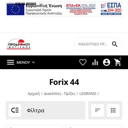
+(30)
22510-86060


0





ΜΕΝΟΎ

Forix 44
Αρχική
/
Διακόπτες - Πρίζες
/
LEGRAND
/

Φίλτρα

