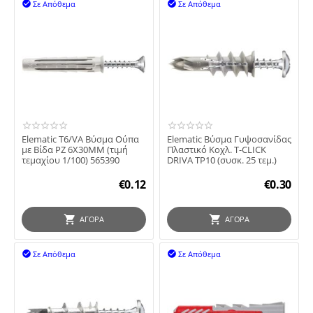
Σε Απόθεμα
Σε Απόθεμα


Elematic T6/VA Βύσμα Ούπα
Elematic Βύσμα Γυψοσανίδας
με Βίδα PZ 6X30MM (τιμή
Πλαστικό Kοχλ. T-CLICK
τεμαχίου 1/100) 565390
DRIVA TP10 (συσκ. 25 τεμ.)
€
0.12
€
0.30
ΑΓΟΡΆ
ΑΓΟΡΆ
Σε Απόθεμα
Σε Απόθεμα

