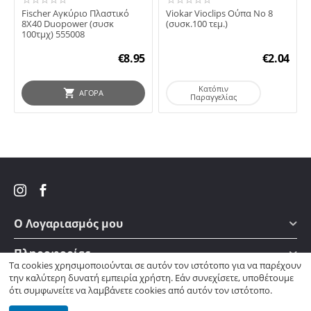
Fischer Αγκύριο Πλαστικό
Viokar Vioclips Ούπα No 8
8X40 Duopower (συσκ
(συσκ.100 τεμ.)
100τμχ) 555008
€
8.95
€
2.04
Κατόπιν
ΑΓΟΡΆ
Παραγγελίας
Ο Λογαριασμός μου
Πληροφορίες
Τα cookies χρησιμοποιούνται σε αυτόν τον ιστότοπο για να παρέχουν
την καλύτερη δυνατή εμπειρία χρήστη. Εάν συνεχίσετε, υποθέτουμε
Πως θα μας βρείτε
ότι συμφωνείτε να λαμβάνετε cookies από αυτόν τον ιστότοπο.