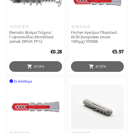
Elematic Βύσμα Τοίχου/
Fischer Αγκύριο Πλαστικό
Γυψοσανίδας Μεταλλικό
6X30 Duopower (συσκ
zamak DRIVA TP12
100τμχ) 555006
€
0.28
€
5.97
ΑΓΟΡΆ
ΑΓΟΡΆ
Σε Απόθεμα
