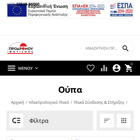
+(30)
22510-86060


0





ΜΕΝΟΎ

Ούπα
Αρχική
/
Ηλεκτρολογικό Υλικό
/
Υλικά Σύνδεσης & Στήριξης
/

Φίλτρα

