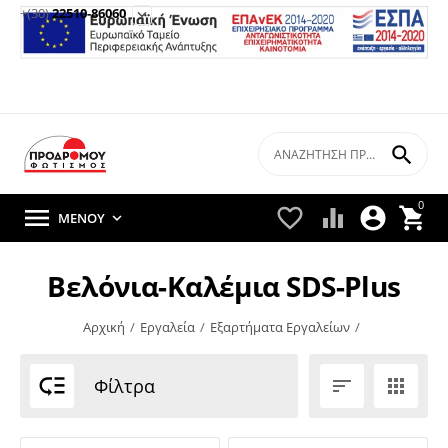
+(30)
22510-86060


0





ΜΕΝΟΎ

Βελόνια-Καλέμια SDS-Plus
Αρχική
/
Εργαλεία
/
Εξαρτήματα Εργαλείων
/

Φίλτρα

