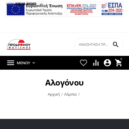
+(30)
22510-86060


0





ΜΕΝΟΎ

Αλογόνου
Αρχική
/
Λάμπες
/