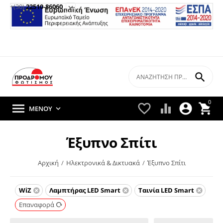
+(30)
22510-86060


0





ΜΕΝΟΎ

Έξυπνο Σπίτι
Αρχική
/
Ηλεκτρονικά & Δικτυακά
/
Έξυπνο Σπίτι
WiZ
Λαμπτήρας LED Smart
Ταινία LED Smart
Επαναφορά