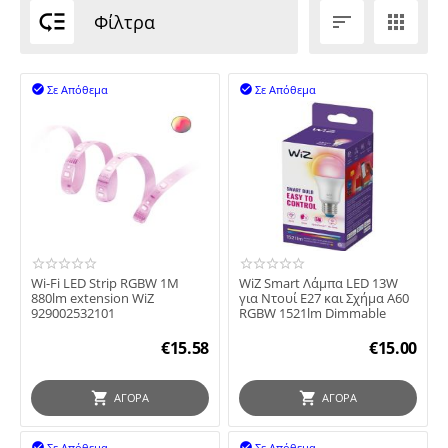

Φίλτρα


Σε Απόθεμα
Σε Απόθεμα


Wi-Fi LED Strip RGBW 1M
WiZ Smart Λάμπα LED 13W
880lm extension WiZ
για Ντουί E27 και Σχήμα A60
929002532101
RGBW 1521lm Dimmable
€
15.58
€
15.00
ΑΓΟΡΆ
ΑΓΟΡΆ
Σε Απόθεμα
Σε Απόθεμα

