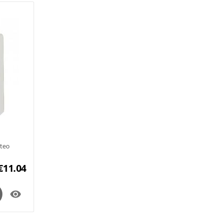
Oteo
€
11.04
