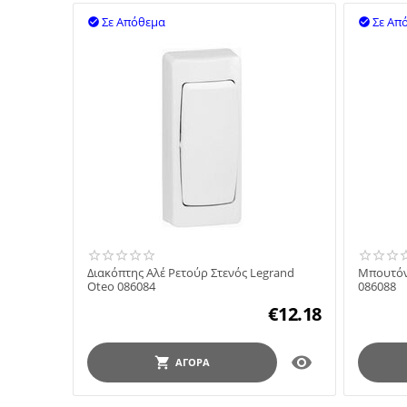
Σε Απόθεμα
Σε Απ


Διακόπτης Αλέ Ρετούρ Στενός Legrand
Μπουτόν
Oteo 086084
086088
€
12.18

ΑΓΟΡΆ