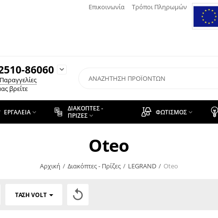
Επικοινωνία
Τρόποι Πληρωμών
2510-86060

 Παραγγελίες
ας βρείτε
ΔΙΑΚΌΠΤΕΣ -
ΕΡΓΑΛΕΊΑ
ΦΩΤΙΣΜΌΣ


ΠΡΊΖΕΣ

Oteo
Αρχική
/
Διακόπτες - Πρίζες
/
LEGRAND
/
Oteo

ΤΆΣΗ VOLT