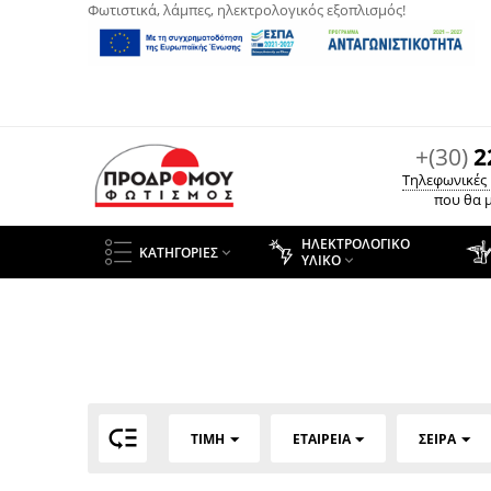
Φωτιστικά, λάμπες, ηλεκτρολογικός εξοπλισμός!
+(30)
2
Τηλεφωνικές
που θα μ
ΗΛΕΚΤΡΟΛΟΓΙΚΌ
ΚΑΤΗΓΟΡΊΕΣ

ΥΛΙΚΌ


ΤΙΜΉ
ΕΤΑΙΡΕΊΑ
ΣΕΙΡΆ