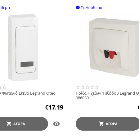
όθεμα
Σε Απόθεμα

 Φωτεινό Στενό Legrand Oteo
Πρίζα Ηχείων 1 εξόδου Legrand 
086039
€
17.19

ΑΓΟΡΆ
ΑΓΟΡΆ