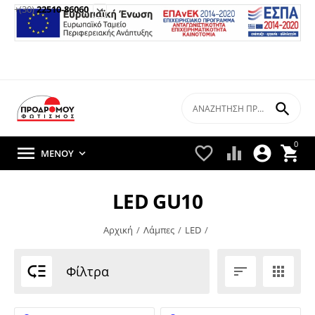
+(30)
22510-86060


0





ΜΕΝΟΎ

LED GU10
Αρχική
/
Λάμπες
/
LED
/

Φίλτρα

