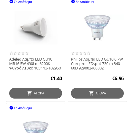
Σε Απόθεμα
Σε Απόθεμα


Adeleq Λάμπα LED GU10
Philips Λάμπα LED GU10 6.7W
MR16 5W 490Lm 6200K
Corepro LEDspot 730lm 840
Ψυχρό Λευκό 105° 13-102950
60D 929002466802
€
1.40
€
6.96
ΑΓΟΡΆ
ΑΓΟΡΆ
Σε Απόθεμα
