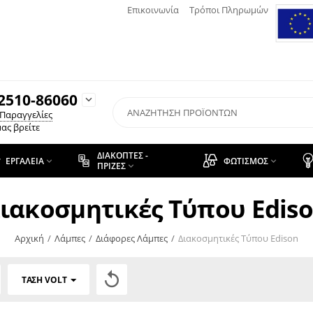
Επικοινωνία
Τρόποι Πληρωμών
2510-86060

 Παραγγελίες
ας βρείτε
ΔΙΑΚΌΠΤΕΣ -
ΕΡΓΑΛΕΊΑ
ΦΩΤΙΣΜΌΣ


ΠΡΊΖΕΣ

ιακοσμητικές Τύπου Edis
Αρχική
/
Λάμπες
/
Διάφορες Λάμπες
/
Διακοσμητικές Τύπου Edison

ΤΆΣΗ VOLT