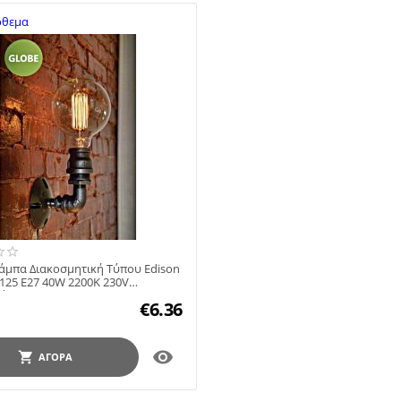
όθεμα
άμπα Διακοσμητική Τύπου Edison
125 E27 40W 2200Κ 230V
όμενη 14-7...
€
6.36

ΑΓΟΡΆ