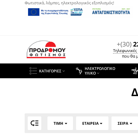
Φωτιστικά, λάμπες, ηλεκτρολογικός εξοπλισμός!
+(30)
2
Τηλεφωνικές
που θα μ
ΗΛΕΚΤΡΟΛΟΓΙΚΌ
ΚΑΤΗΓΟΡΊΕΣ

ΥΛΙΚΌ

Δ

ΤΙΜΉ
ΕΤΑΙΡΕΊΑ
ΣΕΙΡΆ