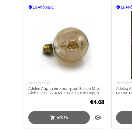
Σε Απόθεμα
Σε Απ


Adeleq Λάμπα Διακοσμητική Edison Μελί
Adeleq Λ
Globe Φ95 E27 40W 2200K 130Lm Θερμό
GLOBE G
Λευκό Adeleq ...
Ντιμαριζ
€
4.68

ΑΓΟΡΆ